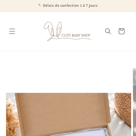
et
🪡 Délais de confection 1 à 7 jours
passer
au
contenu
Panier
Passer aux
informations
produits