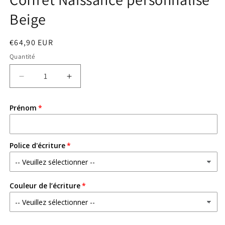
Beige
Prix
€64,90 EUR
habituel
Quantité
Réduire
Augmenter
la
la
quantité
quantité
Prénom
de
de
Coffret
Coffret
Naissance
Naissance
personnalisé
personnalisé
Police d'écriture
Beige
Beige
Couleur de l’écriture