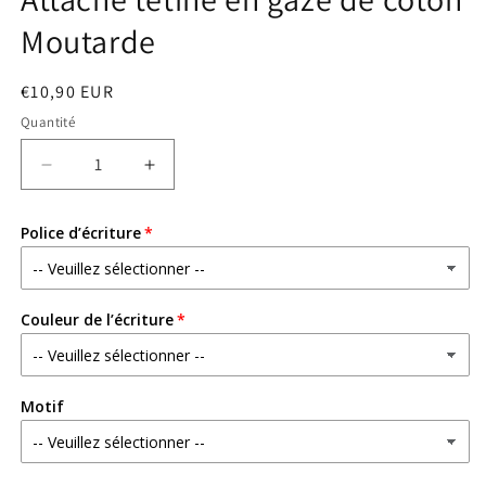
Moutarde
Prix
€10,90 EUR
habituel
Quantité
Réduire
Augmenter
la
la
quantité
quantité
Police d’écriture
de
de
Attache
Attache
tétine
tétine
en
en
Couleur de l’écriture
gaze
gaze
de
de
coton
coton
Moutarde
Moutarde
Motif