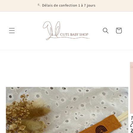
et
🪡 Délais de confection 1 à 7 jours
passer
au
contenu
Panier
Passer aux
informations
produits