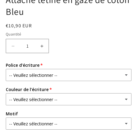
Bleu
Prix
€10,90 EUR
habituel
Quantité
Réduire
Augmenter
la
la
quantité
quantité
Police d’écriture
de
de
Attache
Attache
tétine
tétine
en
en
Couleur de l’écriture
gaze
gaze
de
de
coton
coton
Bleu
Bleu
Motif