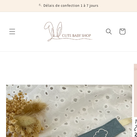
et
🪡 Délais de confection 1 à 7 jours
passer
au
contenu
Panier
Passer aux
informations
produits