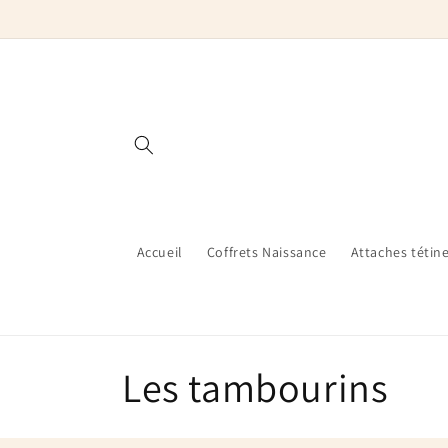
et
passer
au
contenu
Accueil
Coffrets Naissance
Attaches tétin
C
Les tambourins
o