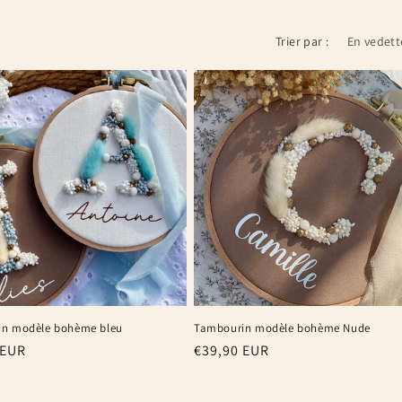
Trier par :
n modèle bohème bleu
Tambourin modèle bohème Nude
 EUR
Prix
€39,90 EUR
el
habituel