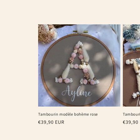
l
l
e
c
t
i
o
Tambourin modèle bohème rose
Tambouri
n
Prix
€39,90 EUR
Prix
€39,90
habituel
habitu