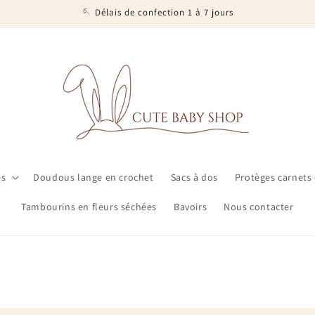
🪡 Délais de confection 1 à 7 jours
es
Doudous lange en crochet
Sacs à dos
Protèges carnets
Tambourins en fleurs séchées
Bavoirs
Nous contacter