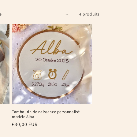
n
4 produits
Tambourin de naissance personnalisé
modèle Alba
Prix
€30,00 EUR
habituel